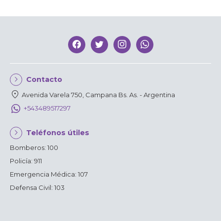
chevron_right
Contacto
location_on
Avenida Varela 750, Campana Bs. As. - Argentina
+543489517297
chevron_right
Teléfonos útiles
Bomberos: 100
Policía: 911
Emergencia Médica: 107
Defensa Civil: 103